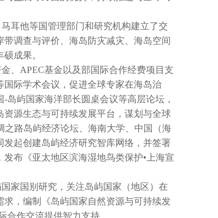
、马耳他等国管理部门和研究机构建立了交
岸带调查与评价、海岛防灾减灾、海岛空间
丰硕成果。
资金
、
APEC基金
以及
部
国际合作
经费
项目支
等国际学术会议
，促进全球
专家在海岛
治
国
-岛屿国家海洋部长圆桌会议
等高层论坛
，
岛资源生态与可持续发展平台，
谋划
与
全球
丝绸之路岛屿经济论坛、海南大学、中国（海
同发起创建岛屿经济研究智库网络，并签署
，发布《亚太地区滨海湿地鸟类保护•上海宣
屿国家国别研究，关注岛
屿
国
家（地区）
在
需求，编制《岛屿国家自然资源与可持续发
际合作交流
提供智力支持。