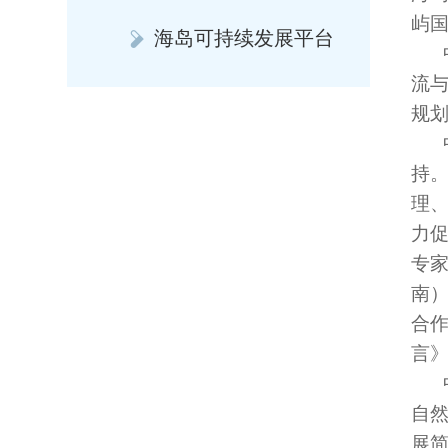
屿
海岛可持续发展平台
流
规
持
理
力
专
南
合
言
自
展