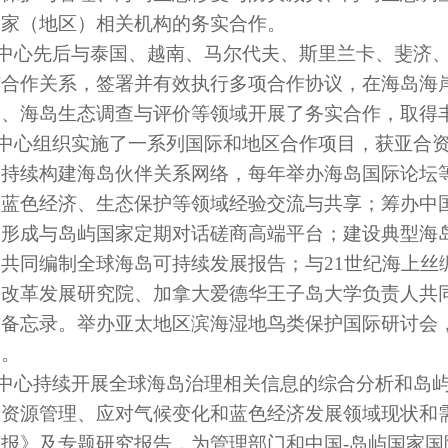
国家（地区）相关机构的
务实合作。
中心
先后与
泰国、越南、
马尔代夫、斯里兰卡、斐济
与合作关系，签署并有效执行多项合作协议，在海岛海
划、海岛生态调查与评价等领域开展了务实合作，取得
中心组织
实施了一系列国际和地区合作项目，获亚
合
。持续构建海岛伙伴关系网络，每年举办海岛国际论坛
、蓝色经济、
生态
保护等领域经验交流与共享；筹办中
促
形成与岛屿国家定期对话磋商
高端平台
；
建设
典型海
家
共同编制全球海岛可持续发展报告；与
21世纪海上
）改革发展研究院、加拿大爱德华王子岛大学负责人共
作备忘录。举办亚太地区滨海湿地鸟类保护国际研讨会
》。
中心
持续开展全球海岛治理相关信息的综合分析和岛
然资源管理、应对气候变化和蓝色经济发展领域现状和
简报》及专题研究报告，为管理部门
和中国
-岛屿国家
国