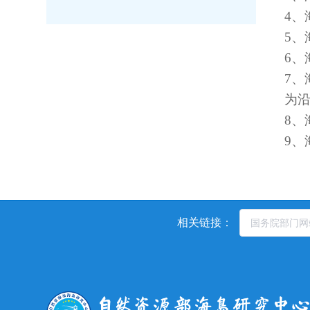
4、
5、
6、
7、
为
8、
9、
相关链接：